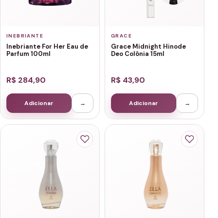
INEBRIANTE
GRACE
Inebriante For Her Eau de
Grace Midnight Hinode
Parfum 100ml
Deo Colônia 15ml
R$ 284,90
R$ 43,90
Adicionar
→
Adicionar
→