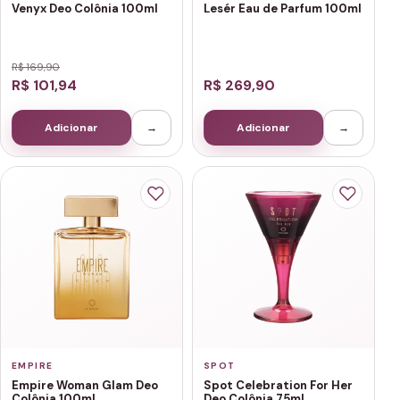
Venyx Deo Colônia 100ml
Lesér Eau de Parfum 100ml
R$ 169,90
R$ 101,94
R$ 269,90
Adicionar
→
Adicionar
→
EMPIRE
SPOT
Empire Woman Glam Deo
Spot Celebration For Her
Colônia 100ml
Deo Colônia 75ml