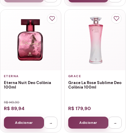
ETERNA
GRACE
Eterna Nuit Deo Colônia
Grace La Rose Sublime Deo
100ml
Colônia 100ml
R$ 149,90
R$ 89,94
R$ 179,90
Adicionar
→
Adicionar
→