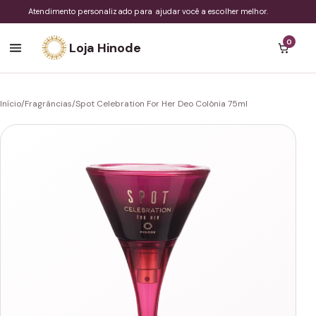
Atendimento personalizado para ajudar você a escolher melhor.
0
Loja Hinode
Início
/
Fragrâncias
/
Spot Celebration For Her Deo Colônia 75ml