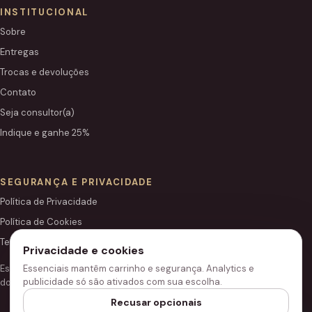
INSTITUCIONAL
Sobre
Entregas
Trocas e devoluções
Contato
Seja consultor(a)
Indique e ganhe 25%
SEGURANÇA E PRIVACIDADE
Política de Privacidade
Política de Cookies
Termos de Uso
Privacidade e cookies
Este site é independente e não é o portal institucional oficial
Essenciais mantêm carrinho e segurança. Analytics e
publicidade só são ativados com sua escolha.
do Grupo Hinode.
Recusar opcionais