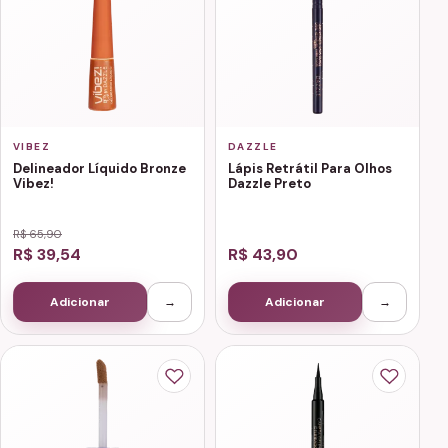
VIBEZ
DAZZLE
Delineador Líquido Bronze
Lápis Retrátil Para Olhos
Vibez!
Dazzle Preto
R$ 65,90
R$ 39,54
R$ 43,90
Adicionar
→
Adicionar
→