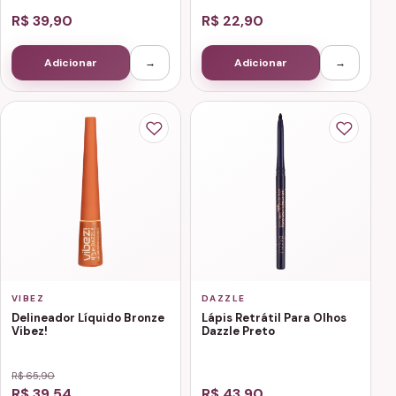
R$ 39,90
R$ 22,90
Adicionar
→
Adicionar
→
VIBEZ
DAZZLE
Delineador Líquido Bronze
Lápis Retrátil Para Olhos
Vibez!
Dazzle Preto
R$ 65,90
R$ 39,54
R$ 43,90