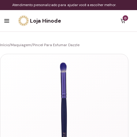
Atendimento personalizado para ajudar você a escolher melhor.
0
Loja Hinode
Início
/
Maquiagem
/
Pincel Para Esfumar Dazzle