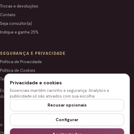
Trocas e devoluções
Contato
Seja consultor(a)
Indique e ganhe 25%
SEGURANÇA E PRIVACIDADE
Política de Privacidade
Política de Cookies
Termos de Uso
Privacidade e cookies
Este site é independente e não é o portal institucional oficial
Essenciais mantêm carrinho e segurança. Analytics e
publicidade só são ativados com sua escolha.
do Grupo Hinode.
Recusar opcionais
Configurar
© 2026 Loja Hinode.
Desenvolvido para performance, segurança e acessibilidade.