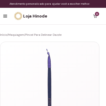
Atendimento personalizado para ajudar você a escolher melhor.
0
Loja Hinode
Início
/
Maquiagem
/
Pincel Para Delinear Dazzle