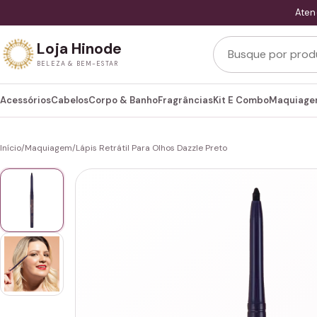
Aten
Buscar produtos
Loja Hinode
BELEZA & BEM-ESTAR
Acessórios
Cabelos
Corpo & Banho
Fragrâncias
Kit E Combo
Maquiag
Início
/
Maquiagem
/
Lápis Retrátil Para Olhos Dazzle Preto