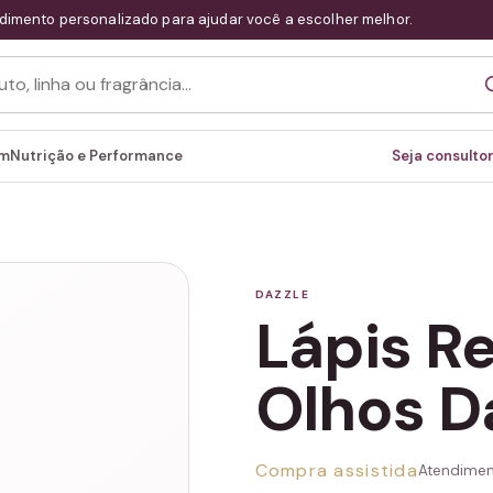
dimento personalizado para ajudar você a escolher melhor.
em
Nutrição e Performance
Seja consultor
DAZZLE
Lápis Re
Olhos D
Compra assistida
Atendimen