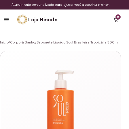
Atendimento personalizado para ajudar você a escolher melhor.
0
Loja Hinode
Início
/
Corpo & Banho
/
Sabonete Líquido Soul Brasileira Tropicália 300ml