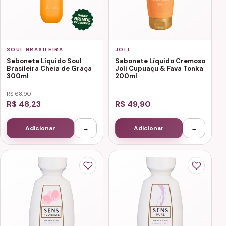
SOUL BRASILEIRA
JOLI
Sabonete Líquido Soul
Sabonete Líquido Cremoso
Brasileira Cheia de Graça
Joli Cupuaçu & Fava Tonka
300ml
200ml
R$ 68,90
R$ 48,23
R$ 49,90
Adicionar
→
Adicionar
→