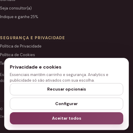
Seja consultor(a)
Indique e ganhe 25%
SEGURANÇA E PRIVACIDADE
Política de Privacidade
Política de Cookies
Termos de Uso
Privacidade e cookies
Este site é independente e não é o portal institucional oficial
Essenciais mantêm carrinho e segurança. Analytics e
publicidade só são ativados com sua escolha.
do Grupo Hinode.
Recusar opcionais
Configurar
© 2026 Loja Hinode.
Desenvolvido para performance, segurança e acessibilidade.
Aceitar todos
Configurar cookies