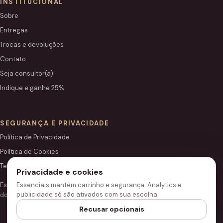
INSTITUCIONAL
Sobre
Entregas
Trocas e devoluções
Contato
Seja consultor(a)
Indique e ganhe 25%
SEGURANÇA E PRIVACIDADE
Política de Privacidade
Política de Cookies
Termos de Uso
Privacidade e cookies
Este site é independente e não é o portal institucional oficial
Essenciais mantêm carrinho e segurança. Analytics e
publicidade só são ativados com sua escolha.
do Grupo Hinode.
Recusar opcionais