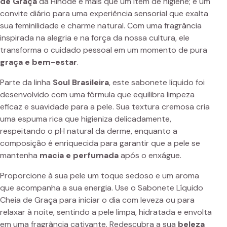
de Graça
da Hinode é mais que um item de higiene; é um
convite diário para uma experiência sensorial que exalta
sua feminilidade e charme natural. Com uma fragrância
inspirada na alegria e na força da nossa cultura, ele
transforma o cuidado pessoal em um momento de pura
graça e bem-estar
.
Parte da linha
Soul Brasileira
, este sabonete líquido foi
desenvolvido com uma fórmula que equilibra limpeza
eficaz e suavidade para a pele. Sua textura cremosa cria
uma espuma rica que higieniza delicadamente,
respeitando o pH natural da derme, enquanto a
composição é enriquecida para garantir que a pele se
mantenha
macia e perfumada
após o enxágue.
Proporcione à sua pele um toque sedoso e um aroma
que acompanha a sua energia. Use o Sabonete Líquido
Cheia de Graça para iniciar o dia com leveza ou para
relaxar à noite, sentindo a pele limpa, hidratada e envolta
em uma fragrância cativante. Redescubra a sua
beleza