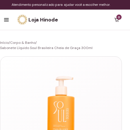
Atendimento personalizado para ajudar você a escolher melhor.
0
Loja Hinode
Início
/
Corpo & Banho
/
Sabonete Líquido Soul Brasileira Cheia de Graça 300ml