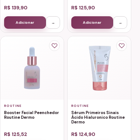
R$ 139,90
R$ 125,90
Adicionar
→
Adicionar
→
ROUTINE
ROUTINE
Booster Facial Peenchedor
Sérum Primeiros Sinais
Routine Dermo
Ácido Hialuronico Routine
Dermo
R$ 125,52
R$ 124,90