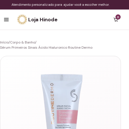
Atendimento personalizado para ajudar você a escolher melhor.
0
Loja Hinode
Início
/
Corpo & Banho
/
Sérum Primeiros Sinais Ácido Hialuronico Routine Dermo