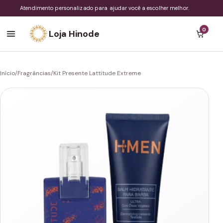
Atendimento personalizado para ajudar você a escolher melhor.
0
Loja Hinode
Início
/
Fragrâncias
/
Kit Presente Lattitude Extreme