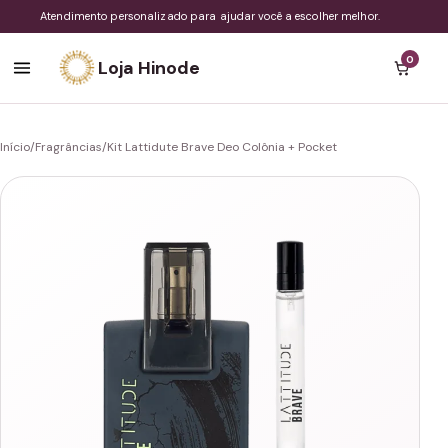
Atendimento personalizado para ajudar você a escolher melhor.
0
Loja Hinode
Início
/
Fragrâncias
/
Kit Lattidute Brave Deo Colônia + Pocket