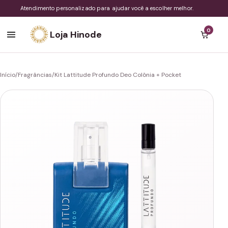
Atendimento personalizado para ajudar você a escolher melhor.
0
Loja Hinode
Início
/
Fragrâncias
/
Kit Lattitude Profundo Deo Colônia + Pocket