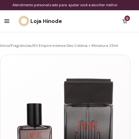
Atendimento personalizado para ajudar você a escolher melhor.
0
Loja Hinode
Início
/
Fragrâncias
/
Kit Empire Intense Deo Colônia + Miniatura 25ml