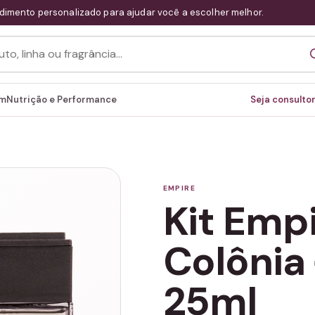
dimento personalizado para ajudar você a escolher melhor.
em
Nutrição e Performance
Seja consultor
EMPIRE
Kit Emp
Colônia 
25ml