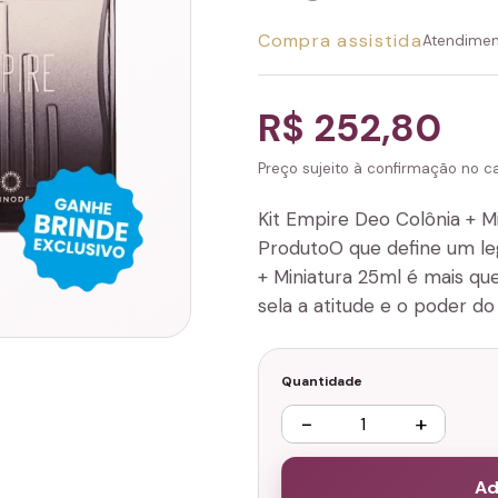
Compra assistida
Atendimen
R$ 252,80
Preço sujeito à confirmação no can
Kit Empire Deo Colônia + M
ProdutoO que define um le
+ Miniatura 25ml é mais qu
sela a atitude e o poder 
Quantidade
−
+
Ad