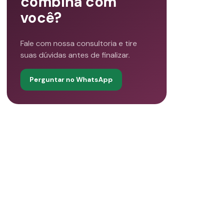
combina com
você?
Fale com nossa consultoria e tire
suas dúvidas antes de finalizar.
Perguntar no WhatsApp