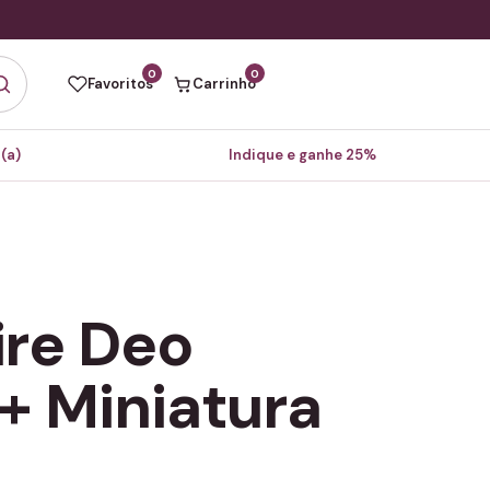
0
0
Favoritos
Carrinho
(a)
Indique e ganhe 25%
ire Deo
+ Miniatura