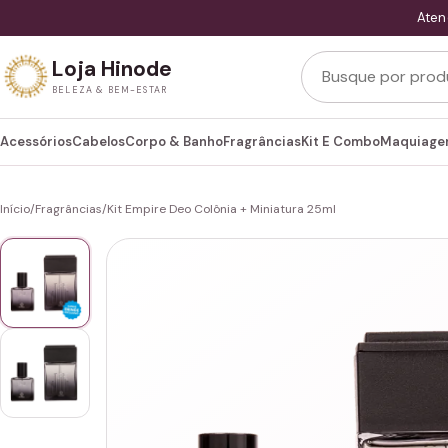
Aten
Buscar produtos
Loja Hinode
BELEZA & BEM-ESTAR
Acessórios
Cabelos
Corpo & Banho
Fragrâncias
Kit E Combo
Maquiag
Início
/
Fragrâncias
/
Kit Empire Deo Colônia + Miniatura 25ml