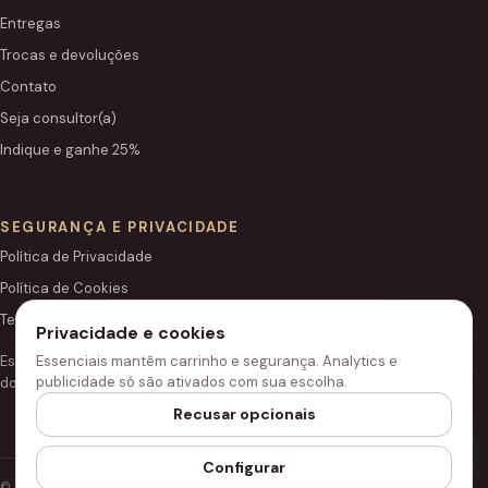
Entregas
Trocas e devoluções
Contato
Seja consultor(a)
Indique e ganhe 25%
SEGURANÇA E PRIVACIDADE
Política de Privacidade
Política de Cookies
Termos de Uso
Privacidade e cookies
Essenciais mantêm carrinho e segurança. Analytics e
Este site é independente e não é o portal institucional oficial
publicidade só são ativados com sua escolha.
do Grupo Hinode.
Recusar opcionais
Configurar
© 2026 Loja Hinode.