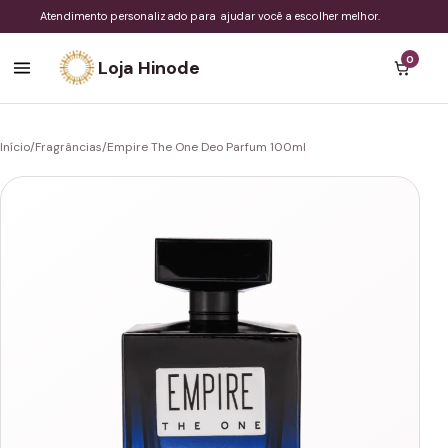
Atendimento personalizado para ajudar você a escolher melhor.
0
Loja Hinode
Início
/
Fragrâncias
/
Empire The One Deo Parfum 100ml