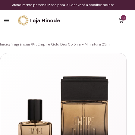
Atendimento personalizado para ajudar você a escolher melhor.
0
Loja Hinode
Início
/
Fragrâncias
/
Kit Empire Gold Deo Colônia + Miniatura 25ml