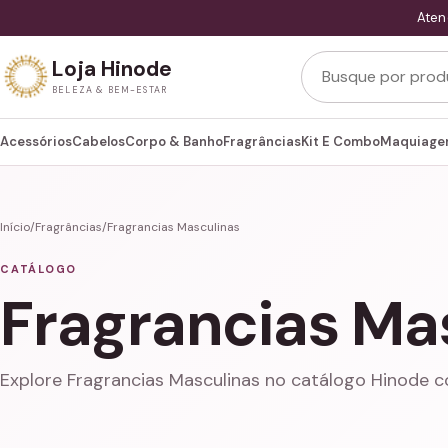
Aten
Buscar produtos
Loja Hinode
BELEZA & BEM-ESTAR
Acessórios
Cabelos
Corpo & Banho
Fragrâncias
Kit E Combo
Maquiag
Início
/
Fragrâncias
/
Fragrancias Masculinas
CATÁLOGO
Fragrancias Ma
Explore Fragrancias Masculinas no catálogo Hinode 