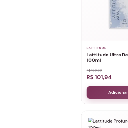
LATTITUDE
Lattitude Ultra D
100ml
R$ 169,90
R$ 101,94
Adicionar