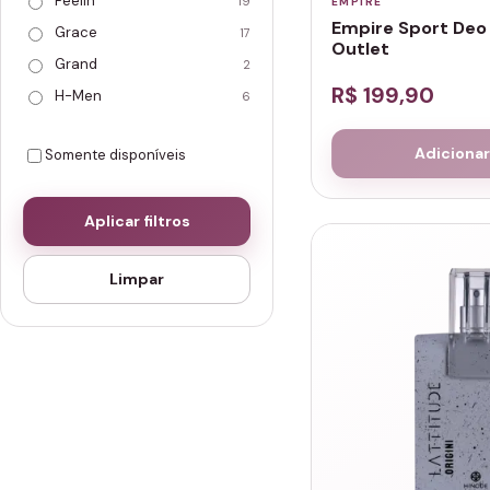
Feelin
19
EMPIRE
Empire Sport Deo
Grace
17
Outlet
Grand
2
R$ 199,90
H-Men
6
Hinode
3
Adicionar
Somente disponíveis
Hype
3
Inebriante
10
Aplicar filtros
Joyful
1
Lattitude
39
Limpar
Lesér
2
REBELLE
6
Solaris
1
Spot
8
Venyx
4
Vibez
7