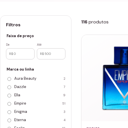
116
produtos
Filtros
Faixa de preço
De
Até
Marca ou linha
Aura Beauty
2
Dazzle
7
Ella
9
Empire
51
Enigma
3
Eterna
4