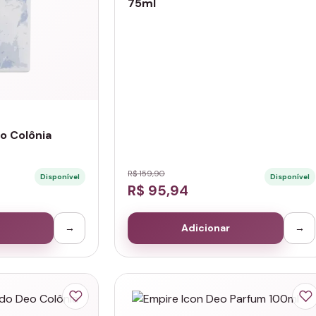
75ml
eo Colônia
R$ 159,90
Disponível
Disponível
R$ 95,94
→
Adicionar
→