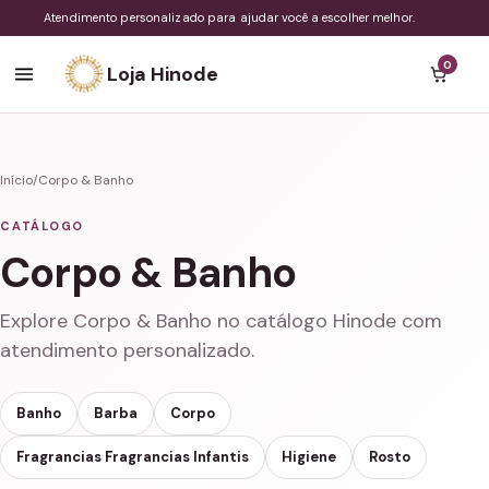
Atendimento personalizado para ajudar você a escolher melhor.
0
Loja Hinode
Início
/
Corpo & Banho
CATÁLOGO
Corpo & Banho
Explore Corpo & Banho no catálogo Hinode com
atendimento personalizado.
Banho
Barba
Corpo
Fragrancias Fragrancias Infantis
Higiene
Rosto