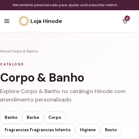
Atendimento personalizado para ajudar você a escolher melhor.
0
Loja Hinode
Início
/
Corpo & Banho
CATÁLOGO
Corpo & Banho
Explore Corpo & Banho no catálogo Hinode com
atendimento personalizado.
Banho
Barba
Corpo
Fragrancias Fragrancias Infantis
Higiene
Rosto