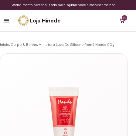
Atendimento personalizado para ajudar você a escolher melhor.
0
Loja Hinode
Início
/
Corpo & Banho
/
Miniatura Luva De Silicone Romã Hands 50g