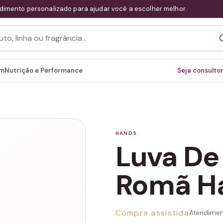
dimento personalizado para ajudar você a escolher melhor.
em
Nutrição e Performance
Seja consultor
HANDS
Luva De 
Romã H
Compra assistida
Atendimen