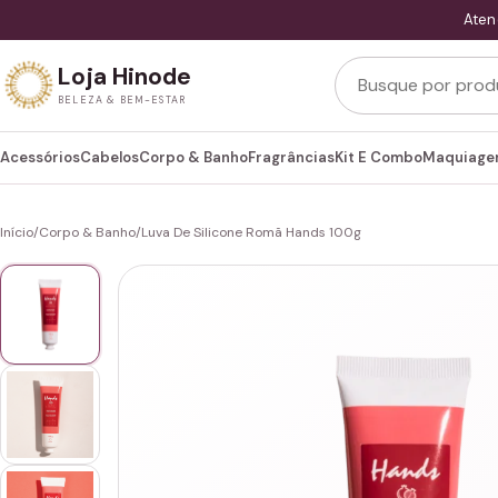
Aten
Buscar produtos
Loja Hinode
BELEZA & BEM-ESTAR
Acessórios
Cabelos
Corpo & Banho
Fragrâncias
Kit E Combo
Maquiag
Início
/
Corpo & Banho
/
Luva De Silicone Romã Hands 100g