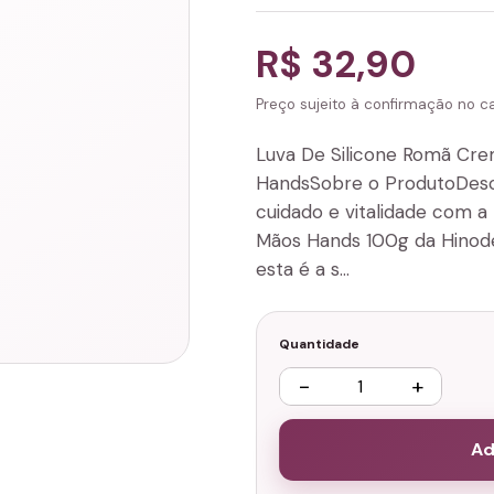
R$ 32,90
Preço sujeito à confirmação no can
Luva De Silicone Romã Cre
HandsSobre o ProdutoDesc
cuidado e vitalidade com 
Mãos Hands 100g da Hinode.
esta é a s…
Quantidade
−
+
Ad