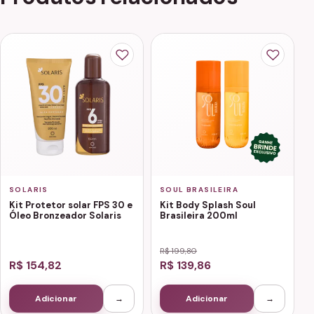
SOLARIS
SOUL BRASILEIRA
Kit Protetor solar FPS 30 e
Kit Body Splash Soul
Óleo Bronzeador Solaris
Brasileira 200ml
R$ 199,80
R$ 154,82
R$ 139,86
Adicionar
→
Adicionar
→