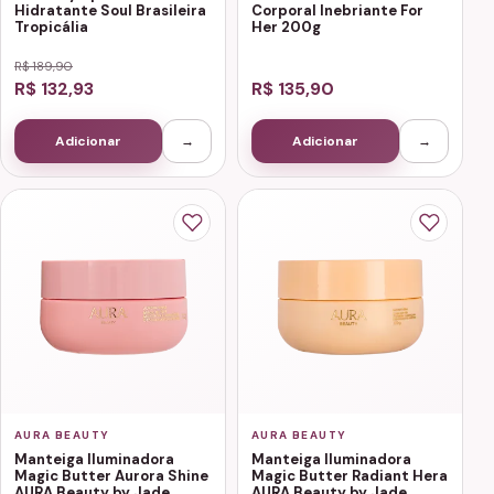
Hidratante Soul Brasileira
Corporal Inebriante For
Tropicália
Her 200g
R$ 189,90
R$ 132,93
R$ 135,90
Adicionar
→
Adicionar
→
AURA BEAUTY
AURA BEAUTY
Manteiga Iluminadora
Manteiga Iluminadora
Magic Butter Aurora Shine
Magic Butter Radiant Hera
AURA Beauty by Jade
AURA Beauty by Jade