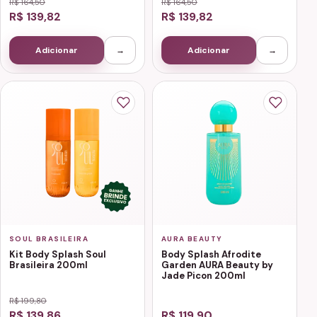
R$ 164,50
R$ 164,50
R$ 139,82
R$ 139,82
Adicionar
→
Adicionar
→
SOUL BRASILEIRA
AURA BEAUTY
Kit Body Splash Soul
Body Splash Afrodite
Brasileira 200ml
Garden AURA Beauty by
Jade Picon 200ml
R$ 199,80
R$ 139,86
R$ 119,90