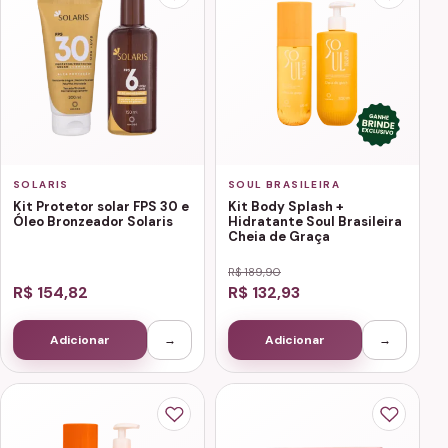
SOLARIS
SOUL BRASILEIRA
Kit Protetor solar FPS 30 e
Kit Body Splash +
Óleo Bronzeador Solaris
Hidratante Soul Brasileira
Cheia de Graça
R$ 189,90
R$ 154,82
R$ 132,93
Adicionar
→
Adicionar
→