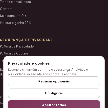
Trocas e devoluções
Contato
Seja consultor(a)
Indique e ganhe 25%
SEGURANÇA E PRIVACIDADE
Política de Privacidade
Política de Cookies
Termos de Uso
Privacidade e cookies
Essenciais mantêm carrinho e segurança. Analytics e
Este site é independente e não é o portal institucional oficial
publicidade só são ativados com sua escolha.
do Grupo Hinode.
Recusar opcionais
Configurar
© 2026 Loja Hinode.
Desenvolvido para performance, segurança e acessibilidade.
Aceitar todos