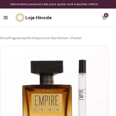
Atendimento personalizado para ajudar você a escolher melhor.
0
Loja Hinode
Início
/
Fragrâncias
/
Kit Empire Icon Deo Parfum + Pocket