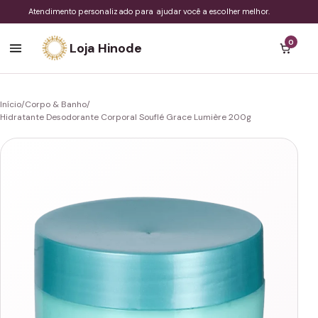
Atendimento personalizado para ajudar você a escolher melhor.
0
Loja Hinode
Início
/
Corpo & Banho
/
Hidratante Desodorante Corporal Souflé Grace Lumière 200g