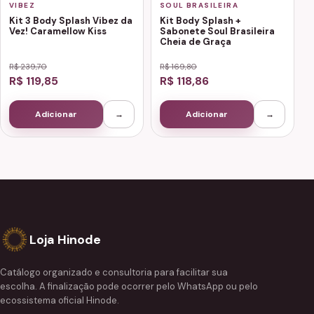
VIBEZ
SOUL BRASILEIRA
Kit 3 Body Splash Vibez da
Kit Body Splash +
Vez! Caramellow Kiss
Sabonete Soul Brasileira
Cheia de Graça
R$ 239,70
R$ 169,80
R$ 119,85
R$ 118,86
Adicionar
→
Adicionar
→
Loja Hinode
Catálogo organizado e consultoria para facilitar sua
escolha. A finalização pode ocorrer pelo WhatsApp ou pelo
ecossistema oficial Hinode.