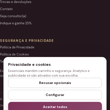
Trocas e devoluções
Contato
Seja consultor(a)
Indique e ganhe 25%
SEGURANÇA E PRIVACIDADE
Política de Privacidade
Política de Cookies
Termos de Uso
Privacidade e cookies
Essenciais mantêm carrinho e segurança. Analytics e
Este site é independente e não é o portal institucional oficial
publicidade só são ativados com sua escolha.
do Grupo Hinode.
Recusar opcionais
Configurar
© 2026 Loja Hinode.
Desenvolvido para performance, segurança e acessibilidade.
Aceitar todos