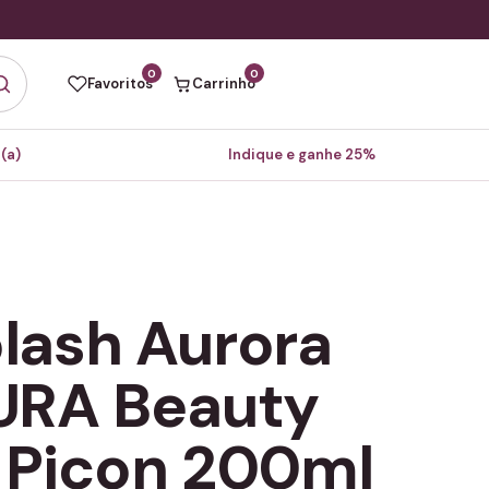
0
0
Favoritos
Carrinho
(a)
Indique e ganhe 25%
lash Aurora
URA Beauty
 Picon 200ml