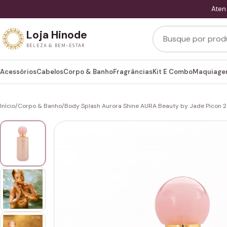
Aten
Buscar produtos
Loja Hinode
BELEZA & BEM-ESTAR
Acessórios
Cabelos
Corpo & Banho
Fragrâncias
Kit E Combo
Maquiag
Início
/
Corpo & Banho
/
Body Splash Aurora Shine AURA Beauty by Jade Picon 