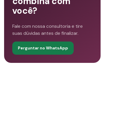
combina com
você?
Fale com nossa consultoria e tire
suas dúvidas antes de finalizar.
Perguntar no WhatsApp