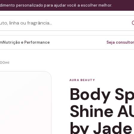
dimento personalizado para ajudar você a escolher melhor.
em
Nutrição e Performance
Seja consultor
200ml
AURA BEAUTY
Body Sp
Shine A
by Jade