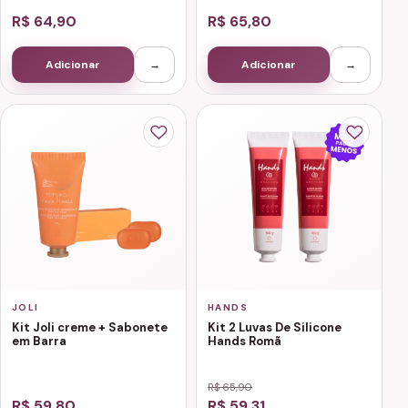
R$ 64,90
R$ 65,80
Adicionar
→
Adicionar
→
JOLI
HANDS
Kit Joli creme + Sabonete
Kit 2 Luvas De Silicone
em Barra
Hands Romã
R$ 65,90
R$ 59,80
R$ 59,31