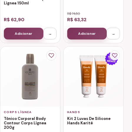
Lígnea 150ml
R$ 74,50
R$ 62,90
R$ 63,32
Adicionar
→
Adicionar
→
CORPS LÍGNEA
HANDS
Tônico Corporal Body
Kit 2 Luvas De Silicone
Contour Corps Lígnea
Hands Karité
200g