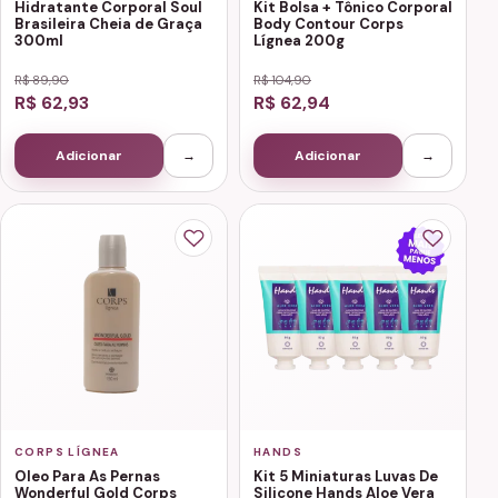
Hidratante Corporal Soul
Kit Bolsa + Tônico Corporal
Brasileira Cheia de Graça
Body Contour Corps
300ml
Lígnea 200g
R$ 89,90
R$ 104,90
R$ 62,93
R$ 62,94
Adicionar
→
Adicionar
→
CORPS LÍGNEA
HANDS
Oleo Para As Pernas
Kit 5 Miniaturas Luvas De
Wonderful Gold Corps
Silicone Hands Aloe Vera