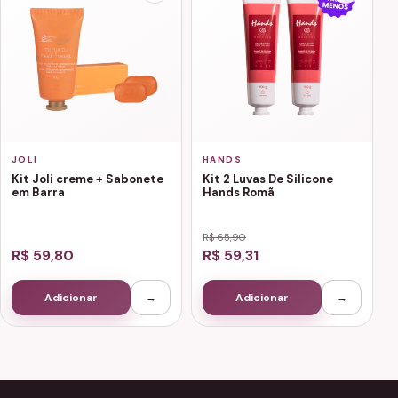
JOLI
HANDS
Kit Joli creme + Sabonete
Kit 2 Luvas De Silicone
em Barra
Hands Romã
R$ 65,90
R$ 59,80
R$ 59,31
Adicionar
→
Adicionar
→