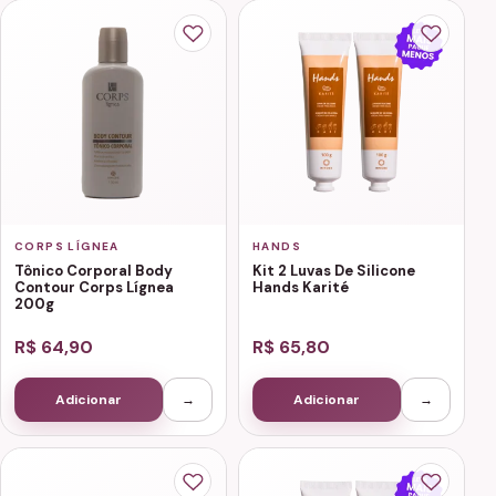
CORPS LÍGNEA
HANDS
Tônico Corporal Body
Kit 2 Luvas De Silicone
Contour Corps Lígnea
Hands Karité
200g
R$ 64,90
R$ 65,80
Adicionar
→
Adicionar
→