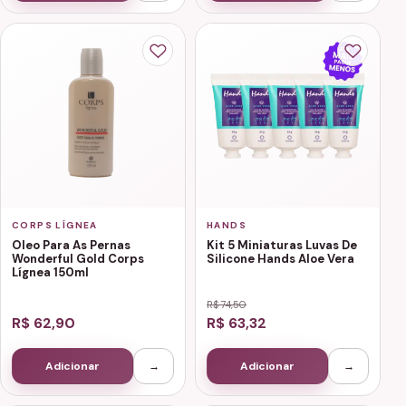
CORPS LÍGNEA
HANDS
Oleo Para As Pernas
Kit 5 Miniaturas Luvas De
Wonderful Gold Corps
Silicone Hands Aloe Vera
Lígnea 150ml
R$ 74,50
R$ 62,90
R$ 63,32
Adicionar
→
Adicionar
→