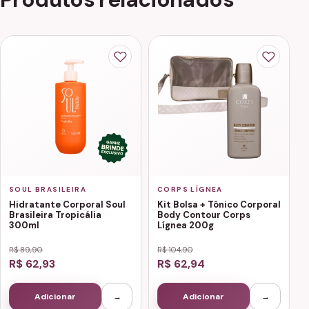
SOUL BRASILEIRA
CORPS LÍGNEA
Hidratante Corporal Soul
Kit Bolsa + Tônico Corporal
Brasileira Tropicália
Body Contour Corps
300ml
Lígnea 200g
R$ 89,90
R$ 104,90
R$ 62,93
R$ 62,94
Adicionar
→
Adicionar
→