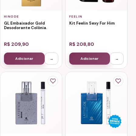
HINODE
FEELIN
GL Embaixador Gold
Kit Feelin Sexy For Him
Desodorante Colônia.
R$ 209,90
R$ 208,80
Adicionar
→
Adicionar
→