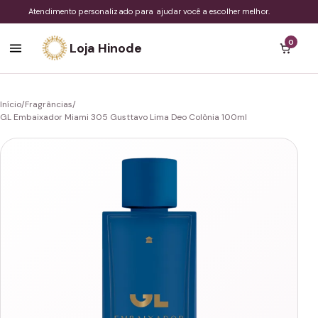
Atendimento personalizado para ajudar você a escolher melhor.
0
Loja Hinode
Início
/
Fragrâncias
/
GL Embaixador Miami 305 Gusttavo Lima Deo Colônia 100ml