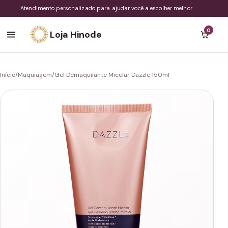
Atendimento personalizado para ajudar você a escolher melhor.
0
Loja Hinode
Início
/
Maquiagem
/
Gel Demaquilante Micelar Dazzle 150ml