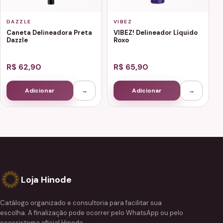
DAZZLE
VIBEZ
Caneta Delineadora Preta
VIBEZ! Delineador Líquido
Dazzle
Roxo
R$ 62,90
R$ 65,90
Adicionar
→
Adicionar
→
Loja Hinode
Catálogo organizado e consultoria para facilitar sua
escolha. A finalização pode ocorrer pelo WhatsApp ou pelo
ecossistema oficial Hinode.