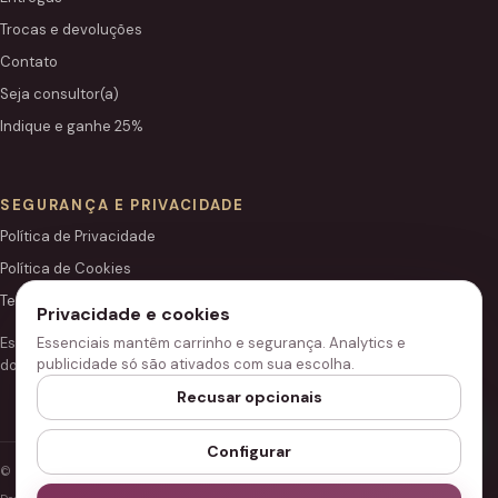
Trocas e devoluções
Contato
Seja consultor(a)
Indique e ganhe 25%
SEGURANÇA E PRIVACIDADE
Política de Privacidade
Política de Cookies
Termos de Uso
Privacidade e cookies
Este site é independente e não é o portal institucional oficial
Essenciais mantêm carrinho e segurança. Analytics e
publicidade só são ativados com sua escolha.
do Grupo Hinode.
Recusar opcionais
Configurar
© 2026 Loja Hinode.