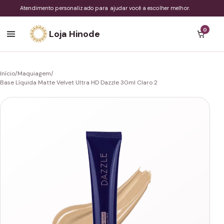
Atendimento personalizado para ajudar você a escolher melhor.
0
Loja Hinode
Início
/
Maquiagem
/
Base Líquida Matte Velvet Ultra HD Dazzle 30ml Claro 2