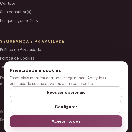
Contato
Seja consultor(a)
Indique e ganhe 25%
SEGURANÇA E PRIVACIDADE
Política de Privacidade
Política de Cookies
Termos de Uso
Privacidade e cookies
Este site é independente e não é o portal institucional oficial
Essenciais mantêm carrinho e segurança. Analytics e
publicidade só são ativados com sua escolha.
do Grupo Hinode.
Recusar opcionais
Configurar
© 2026 Loja Hinode.
Desenvolvido para performance, segurança e acessibilidade.
Aceitar todos
Configurar cookies