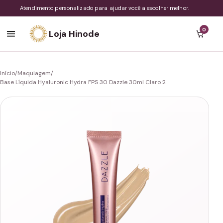
Atendimento personalizado para ajudar você a escolher melhor.
0
Loja Hinode
Início
/
Maquiagem
/
Base Líquida Hyaluronic Hydra FPS 30 Dazzle 30ml Claro 2