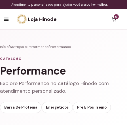
Atendimento personalizado para ajudar você a escolher melhor.
0
Loja Hinode
Início
/
Nutrição e Performance
/
Performance
CATÁLOGO
Performance
Explore Performance no catálogo Hinode com
atendimento personalizado.
Barra De Proteina
Energeticos
Pre E Pos Treino