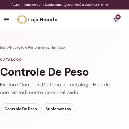
Atendimento personalizado para ajudar você a escolher melhor.
0
Loja Hinode
Início
/
Nutrição e Performance
/
Nutricao
CATÁLOGO
Controle De Peso
Explore Controle De Peso no catálogo Hinode
com atendimento personalizado.
Controle De Peso
Suplementos