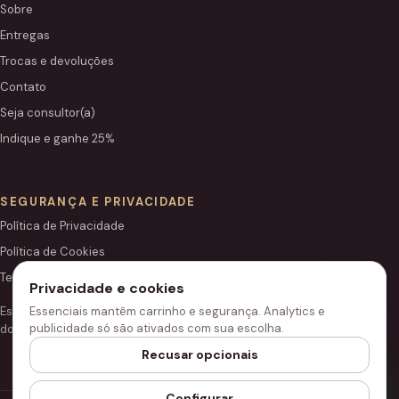
Sobre
Entregas
Trocas e devoluções
Contato
Seja consultor(a)
Indique e ganhe 25%
SEGURANÇA E PRIVACIDADE
Política de Privacidade
Política de Cookies
Termos de Uso
Privacidade e cookies
Essenciais mantêm carrinho e segurança. Analytics e
Este site é independente e não é o portal institucional oficial
publicidade só são ativados com sua escolha.
do Grupo Hinode.
Recusar opcionais
Configurar