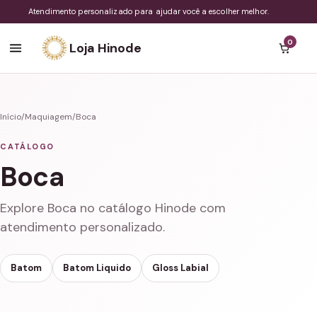
Atendimento personalizado para ajudar você a escolher melhor.
0
Loja Hinode
Início
/
Maquiagem
/
Boca
CATÁLOGO
Boca
Explore Boca no catálogo Hinode com
atendimento personalizado.
Batom
Batom Liquido
Gloss Labial