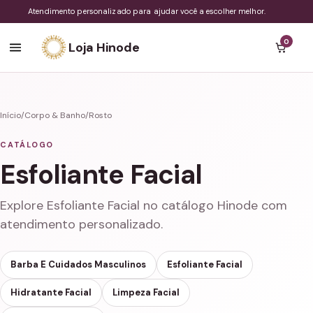
Atendimento personalizado para ajudar você a escolher melhor.
0
Loja Hinode
Início
/
Corpo & Banho
/
Rosto
CATÁLOGO
Esfoliante Facial
Explore Esfoliante Facial no catálogo Hinode com
atendimento personalizado.
Barba E Cuidados Masculinos
Esfoliante Facial
Hidratante Facial
Limpeza Facial