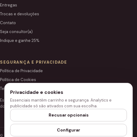
Entregas
Trocas e devoluções
Contato
Seja consultor(a)
Indique e ganhe 25%
SEGURANÇA E PRIVACIDADE
Política de Privacidade
Política de Cookies
Termos de Uso
Privacidade e cookies
Este site é independente e não é o portal institucional oficial
Essenciais mantêm carrinho e segurança. Analytics e
publicidade só são ativados com sua escolha.
do Grupo Hinode.
Recusar opcionais
Configurar
© 2026 Loja Hinode.