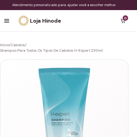
Atendimento personalizado para ajudar você a escolher melhor.
0
Loja Hinode
Início
/
Cabelos
/
Shampoo Para Todos Os Tipos De Cabelos H-Expert 250ml