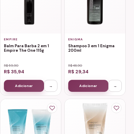
EMPIRE
ENIGMA
Balm Para Barba 2 em 1
Shampoo 3 em 1 Enigma
Empire The One 115g
200ml
R$ 59,90
R$ 48,90
R$ 35,94
R$ 29,34
Adicionar
→
Adicionar
→