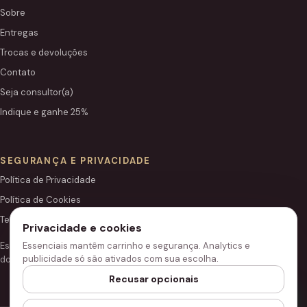
Sobre
Entregas
Trocas e devoluções
Contato
Seja consultor(a)
Indique e ganhe 25%
SEGURANÇA E PRIVACIDADE
Política de Privacidade
Política de Cookies
Termos de Uso
Privacidade e cookies
Este site é independente e não é o portal institucional oficial
Essenciais mantêm carrinho e segurança. Analytics e
publicidade só são ativados com sua escolha.
do Grupo Hinode.
Recusar opcionais