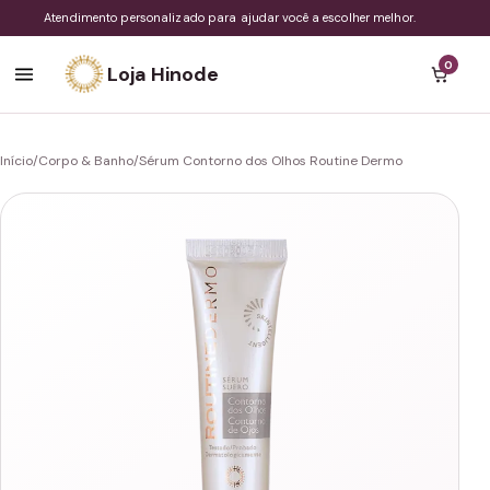
Atendimento personalizado para ajudar você a escolher melhor.
0
Loja Hinode
Início
/
Corpo & Banho
/
Sérum Contorno dos Olhos Routine Dermo