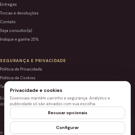
Entregas
Trocas e devoluções
Contato
Seja consultor(a)
Indique e ganhe 25%
SEGURANÇA E PRIVACIDADE
Política de Privacidade
Política de Cookies
Termos de Uso
Privacidade e cookies
Este site é independente e não é o portal institucional oficial
Essenciais mantêm carrinho e segurança. Analytics e
publicidade só são ativados com sua escolha.
do Grupo Hinode.
Recusar opcionais
Configurar
© 2026 Loja Hinode.