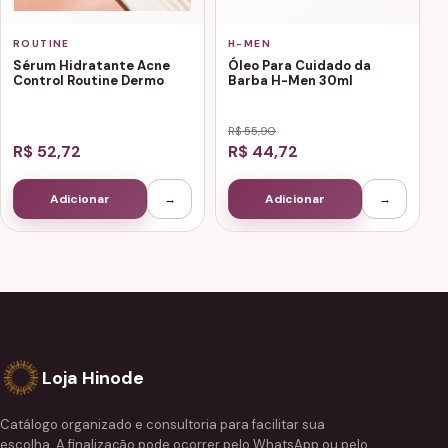
ROUTINE
H-MEN
Sérum Hidratante Acne
Óleo Para Cuidado da
Control Routine Dermo
Barba H-Men 30ml
R$ 55,90
R$ 52,72
R$ 44,72
Adicionar
→
Adicionar
→
Loja Hinode
Catálogo organizado e consultoria para facilitar sua
escolha. A finalização pode ocorrer pelo WhatsApp ou pelo