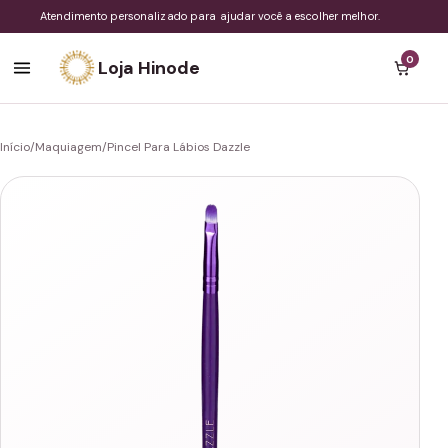
Atendimento personalizado para ajudar você a escolher melhor.
0
Loja Hinode
Início
/
Maquiagem
/
Pincel Para Lábios Dazzle