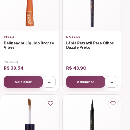
VIBEZ
DAZZLE
Delineador Líquido Bronze
Lápis Retrátil Para Olhos
Vibez!
Dazzle Preto
R$ 65,90
R$ 39,54
R$ 43,90
Adicionar
→
Adicionar
→