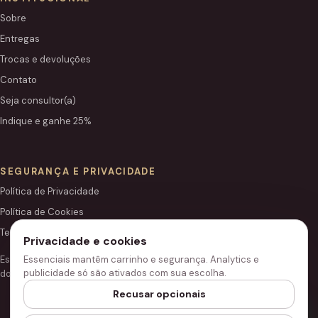
Sobre
Entregas
Trocas e devoluções
Contato
Seja consultor(a)
Indique e ganhe 25%
SEGURANÇA E PRIVACIDADE
Política de Privacidade
Política de Cookies
Termos de Uso
Privacidade e cookies
Este site é independente e não é o portal institucional oficial
Essenciais mantêm carrinho e segurança. Analytics e
publicidade só são ativados com sua escolha.
do Grupo Hinode.
Recusar opcionais