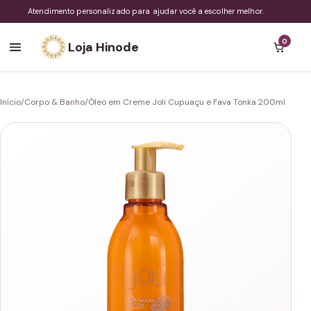
Atendimento personalizado para ajudar você a escolher melhor.
0
Loja Hinode
Início
/
Corpo & Banho
/
Óleo em Creme Joli Cupuaçu e Fava Tonka 200ml