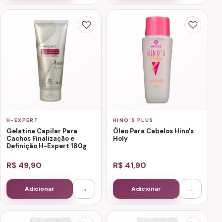
H-EXPERT
HINO'S PLUS
Gelatina Capilar Para
Óleo Para Cabelos Hino's
Cachos Finalização e
Holy
Definição H-Expert 180g
R$ 49,90
R$ 41,90
Adicionar
→
Adicionar
→