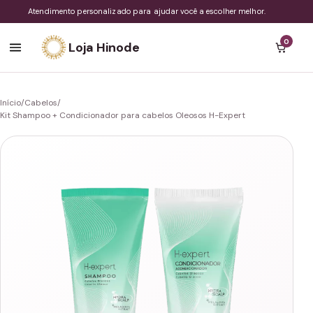
Atendimento personalizado para ajudar você a escolher melhor.
0
Loja Hinode
Início
/
Cabelos
/
Kit Shampoo + Condicionador para cabelos Oleosos H-Expert