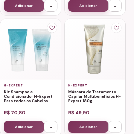
Adicionar
→
Adicionar
→
H-EXPERT
H-EXPERT
Kit Shampoo e
Máscara de Tratamento
Condicionador H-Expert
Capilar Multibenefícios H-
Para todos os Cabelos
Expert 180g
R$ 70,80
R$ 49,90
Adicionar
→
Adicionar
→