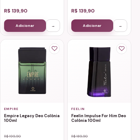
R$ 139,90
R$ 139,90
Adicionar
→
Adicionar
→
EMPIRE
FEELIN
Empire Legacy Deo Colônia
Feelin Impulse For Him Deo
100ml
Colônia 100ml
R$ 199,90
R$ 189,90