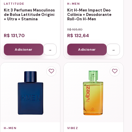
LATTITUDE
H-MEN
Kit 3 Perfumes Masculinos
Kit H-Men Impact Deo
de Bolsa Lattitude Origini
Colônia + Desodorante
+ Ultra + Stamina
Roll-On H-Men
R$ 165,80
R$ 131,70
R$ 132,64
Adicionar
→
Adicionar
→
H-MEN
VIBEZ