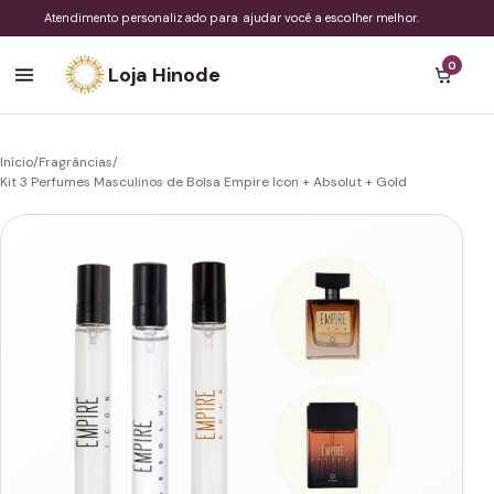
Atendimento personalizado para ajudar você a escolher melhor.
0
Loja Hinode
Início
/
Fragrâncias
/
Kit 3 Perfumes Masculinos de Bolsa Empire Icon + Absolut + Gold