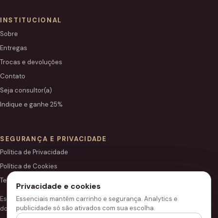
INSTITUCIONAL
Sobre
Entregas
Trocas e devoluções
Contato
Seja consultor(a)
Indique e ganhe 25%
SEGURANÇA E PRIVACIDADE
Política de Privacidade
Política de Cookies
Termos de Uso
Privacidade e cookies
Essenciais mantêm carrinho e segurança. Analytics e
Este site é independente e não é o portal institucional oficial
publicidade só são ativados com sua escolha.
do Grupo Hinode.