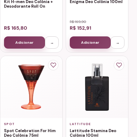
Kit H-men Deo Colônia +
Enigma Deo Colônia 100ml
Desodorante Roll On
R$ 169,90
R$ 165,80
R$ 152,91
Adicionar
→
Adicionar
→
SPOT
LATTITUDE
Spot Celebration For Him
Lattitude Stamina Deo
Deo Colônia 75ml
Colônia 100ml