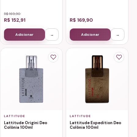
R$ 169,90
R$ 152,91
R$ 169,90
Adicionar
→
Adicionar
→
LATTITUDE
LATTITUDE
Lattitude Origini Deo
Lattitude Expedition Deo
Colônia 100ml
Colônia 100ml