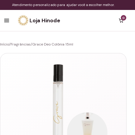
Atendimento personalizado para ajudar você a escolher melhor.
0
Loja Hinode
Início
/
Fragrâncias
/
Grace Deo Colônia 15ml