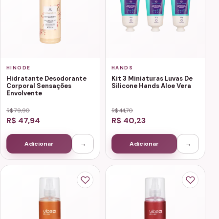
HINODE
HANDS
Hidratante Desodorante
Kit 3 Miniaturas Luvas De
Corporal Sensações
Silicone Hands Aloe Vera
Envolvente
R$ 79,90
R$ 44,70
R$ 47,94
R$ 40,23
Adicionar
→
Adicionar
→