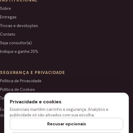
INSTITUCIONAL
Sobre
Entregas
Trocas e devoluções
Contato
Seja consultor(a)
Indique e ganhe 25%
SEGURANÇA E PRIVACIDADE
Política de Privacidade
Política de Cookies
Termos de Uso
Privacidade e cookies
Este site é independente e não é o portal institucional oficial
Essenciais mantêm carrinho e segurança. Analytics e
publicidade só são ativados com sua escolha.
do Grupo Hinode.
Recusar opcionais