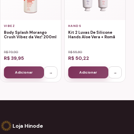
VIBEZ
HANDS
Body Splash Morango
Kit 2 Luvas De Silicone
Crush Vibez da Vez! 200ml
Hands Aloe Vera + Romã
R$ 79,90
R$ 55,80
R$ 39,95
R$ 50,22
Adicionar
→
Adicionar
→
Loja Hinode