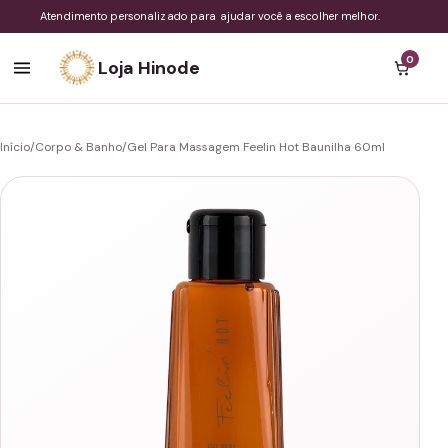
Atendimento personalizado para ajudar você a escolher melhor.
0
Loja Hinode
Início
/
Corpo & Banho
/
Gel Para Massagem Feelin Hot Baunilha 60ml