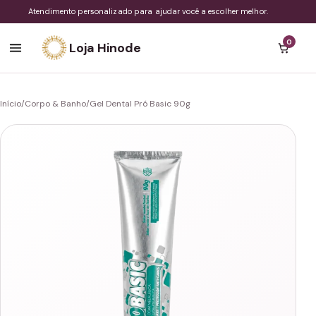
Atendimento personalizado para ajudar você a escolher melhor.
0
Loja Hinode
Início
/
Corpo & Banho
/
Gel Dental Pró Basic 90g